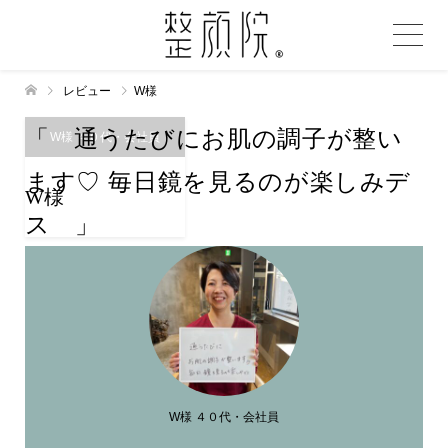
レビュー
W様
「 通うたびにお肌の調子が整い
W様 ４０代・会社員
ます♡ 毎日鏡を見るのが楽しみデ
W様
ス 」
W様 ４０代・会社員